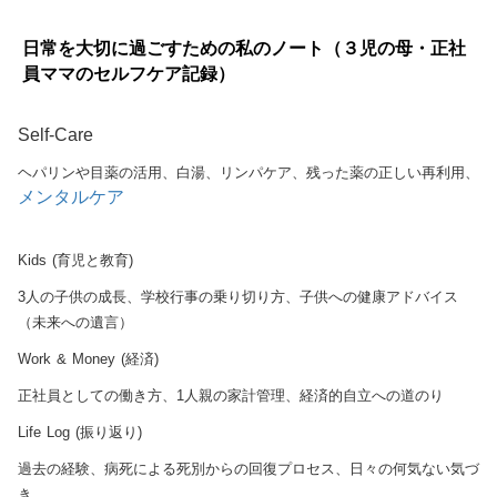
日常を大切に過ごすための私のノート（３児の母・正社
員ママのセルフケア記録）
Self-Care
ヘパリンや目薬の活用、白湯、リンパケア、残った薬の正しい再利用、
メンタルケア
Kids (育児と教育)
3人の子供の成長、学校行事の乗り切り方、子供への健康アドバイス
（未来への遺言）
Work & Money (経済)
正社員としての働き方、1人親の家計管理、経済的自立への道のり
Life Log (振り返り)
過去の経験、病死による死別からの回復プロセス、日々の何気ない気づ
き